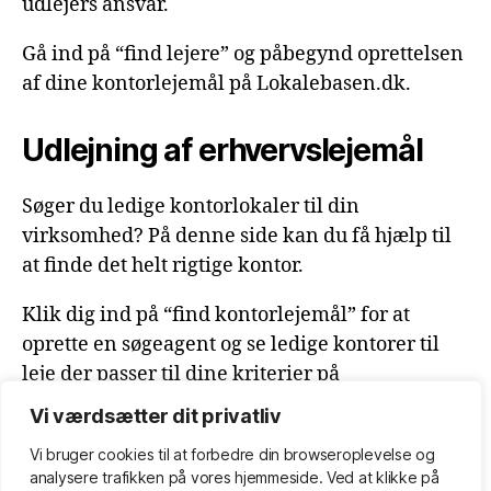
udlejers ansvar.
Gå ind på “find lejere” og påbegynd oprettelsen
af dine kontorlejemål på Lokalebasen.dk.
Udlejning af erhvervslejemål
Søger du ledige kontorlokaler til din
virksomhed? På denne side kan du få hjælp til
at finde det helt rigtige kontor.
Klik dig ind på “find kontorlejemål” for at
oprette en søgeagent og se ledige kontorer til
leje der passer til dine kriterier på
Lokalebasen.dk.
Vi værdsætter dit privatliv
Vi bruger cookies til at forbedre din browseroplevelse
og
Kontor til leje, udlejning af kontorlokaler, erhvervslejemål.
analysere
trafikken
på
vores
hjemmeside
.
Ved at klikke på
Bliv klædt på som lejer eller udlejer af kontor.