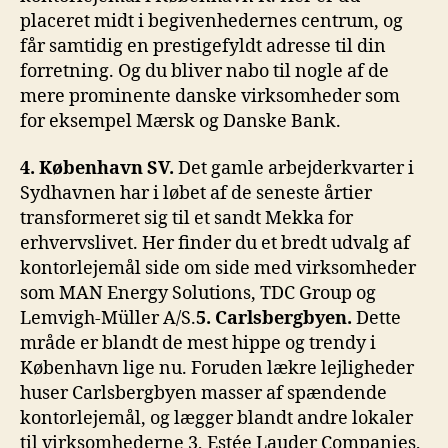
placeret midt i begivenhedernes centrum, og
får samtidig en prestigefyldt adresse til din
forretning. Og du bliver nabo til nogle af de
mere prominente danske virksomheder som
for eksempel Mærsk og Danske Bank.
4. København SV.
Det gamle arbejderkvarter i
Sydhavnen har i løbet af de seneste årtier
transformeret sig til et sandt Mekka for
erhvervslivet. Her finder du et bredt udvalg af
kontorlejemål side om side med virksomheder
som MAN Energy Solutions, TDC Group og
Lemvigh-Müller A/S.
5. Carlsbergbyen.
Dette
mråde er blandt de mest hippe og trendy i
København lige nu. Foruden lækre lejligheder
huser Carlsbergbyen masser af spændende
kontorlejemål, og lægger blandt andre lokaler
til virksomhederne 3, Estée Lauder Companies,