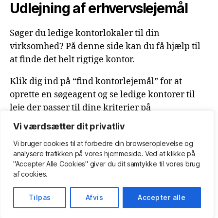
Udlejning af erhvervslejemål
Søger du ledige kontorlokaler til din
virksomhed? På denne side kan du få hjælp til
at finde det helt rigtige kontor.
Klik dig ind på “find kontorlejemål” for at
oprette en søgeagent og se ledige kontorer til
leje der passer til dine kriterier på
Lokalebasen.dk.
Vi værdsætter dit privatliv
Vi bruger cookies til at forbedre din browseroplevelse
og
Kontor til leje, udlejning af kontorlokaler, erhvervslejemål.
analysere
trafikken
på
vores
hjemmeside
.
Ved at klikke på
Bliv klædt på som lejer eller udlejer af kontor.
"Accepter Alle Cookies" giver du dit samtykke til vores brug
af cookies.
Tilpas
Afvis
Accepter alle
© 2026
Kontorlejemål.dk
Op
↑