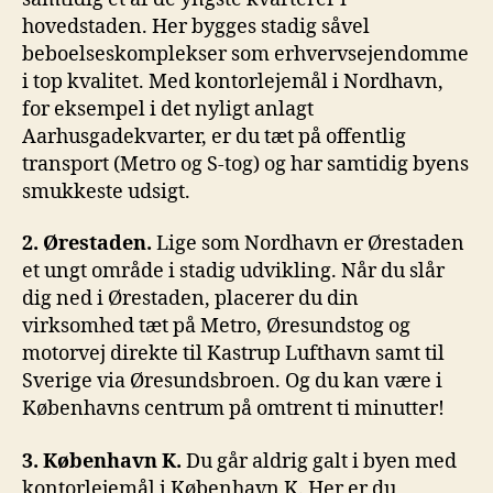
hovedstaden. Her bygges stadig såvel
beboelseskomplekser som erhvervsejendomme
i top kvalitet. Med kontorlejemål i Nordhavn,
for eksempel i det nyligt anlagt
Aarhusgadekvarter, er du tæt på offentlig
transport (Metro og S-tog) og har samtidig byens
smukkeste udsigt.
2. Ørestaden.
Lige som Nordhavn er Ørestaden
et ungt område i stadig udvikling. Når du slår
dig ned i Ørestaden, placerer du din
virksomhed tæt på Metro, Øresundstog og
motorvej direkte til Kastrup Lufthavn samt til
Sverige via Øresundsbroen. Og du kan være i
Københavns centrum på omtrent ti minutter!
3. København K.
Du går aldrig galt i byen med
kontorlejemål i København K. Her er du