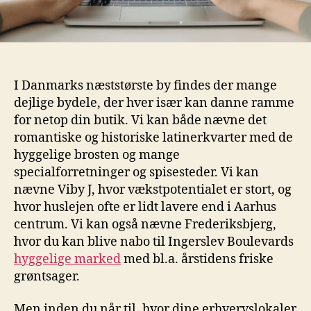
I Danmarks næststørste by findes der mange
dejlige bydele, der hver især kan danne ramme
for netop din butik. Vi kan både nævne det
romantiske og historiske latinerkvarter med de
hyggelige brosten og mange
specialforretninger og spisesteder. Vi kan
nævne Viby J, hvor vækstpotentialet er stort, og
hvor huslejen ofte er lidt lavere end i Aarhus
centrum. Vi kan også nævne Frederiksbjerg,
hvor du kan blive nabo til Ingerslev Boulevards
hyggelige marked
med bl.a. årstidens friske
grøntsager.
Men inden du når til, hvor dine erhvervslokaler