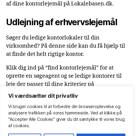
af dine kontorlejemål på Lokalebasen.dk.
Udlejning af erhvervslejemål
Søger du ledige kontorlokaler til din
virksomhed? På denne side kan du få hjælp til
at finde det helt rigtige kontor.
Klik dig ind på “find kontorlejemål” for at
oprette en søgeagent og se ledige kontorer til
leje der passer til dine kriterier på
Lokalebasen.dk.
Vi værdsætter dit privatliv
Vi bruger cookies til at forbedre din browseroplevelse
og
Kontor til leje, udlejning af kontorlokaler, erhvervslejemål.
analysere
trafikken
på
vores
hjemmeside
.
Ved at klikke på
Bliv klædt på som lejer eller udlejer af kontor.
"Accepter Alle Cookies" giver du dit samtykke til vores brug
af cookies.