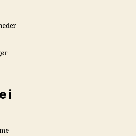
mheder
gør
 i
mme