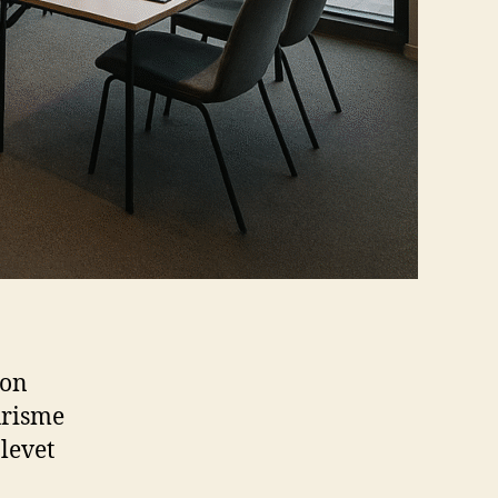
ion
urisme
levet