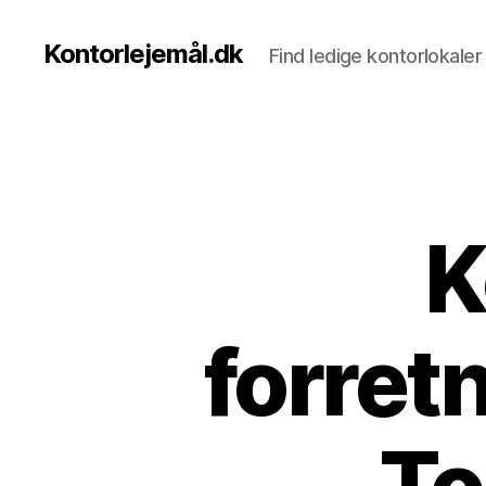
Kontorlejemål.dk
Find ledige kontorlokaler t
K
forret
To