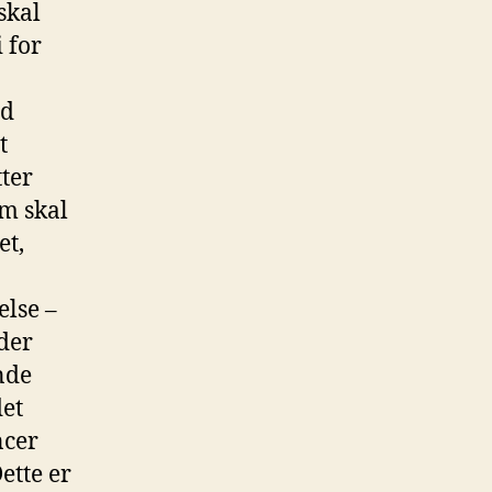
skal
 for
ad
t
ter
um skal
et,
else –
øder
nde
det
ncer
ette er