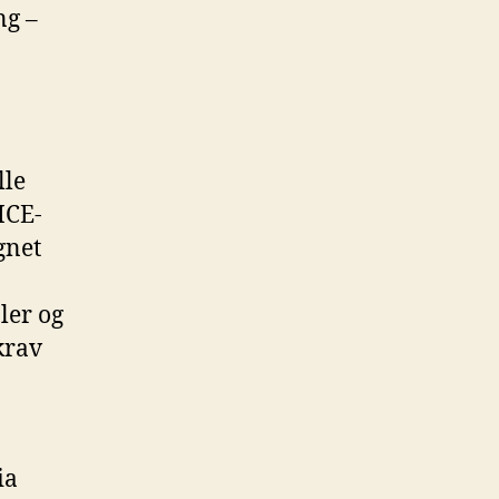
ng –
lle
ICE-
gnet
ler og
krav
ia