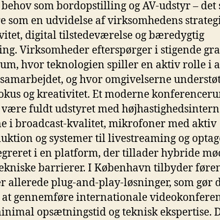
 behov som bordopstilling og AV-udstyr – det 
e som en udvidelse af virksomhedens strategi
ivitet, digital tilstedeværelse og bæredygtig
ing. Virksomheder efterspørger i stigende gr
m, hvor teknologien spiller en aktiv rolle i a
 samarbejdet, og hvor omgivelserne understøt
okus og kreativitet. Et moderne konferencer
 være fuldt udstyret med højhastighedsintern
 i broadcast-kvalitet, mikrofoner med aktiv
duktion og systemer til livestreaming og optag
tegreret i en platform, der tillader hybride m
ekniske barrierer. I København tilbyder føre
er allerede plug-and-play-løsninger, som gør 
 at gennemføre internationale videokonfere
nimal opsætningstid og teknisk ekspertise. D