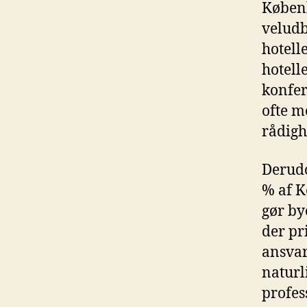
Københ
veludb
hotell
hotell
konfer
ofte m
rådigh
Derudo
% af K
gør by
der pr
ansvar
naturl
profes