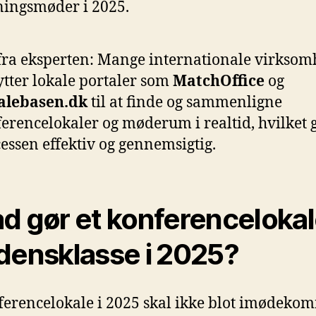
ningsmøder i 2025.
fra eksperten: Mange internationale virkso
tter lokale portaler som
MatchOffice
og
alebasen.dk
til at finde og sammenligne
erencelokaler og møderum i realtid, hvilket 
essen effektiv og gennemsigtig.
d gør et konferencelokale
densklasse i 2025?
ferencelokale i 2025 skal ikke blot imødeko