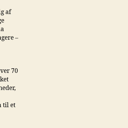
g af
ge
la
agere –
Over 70
lket
heder,
til et