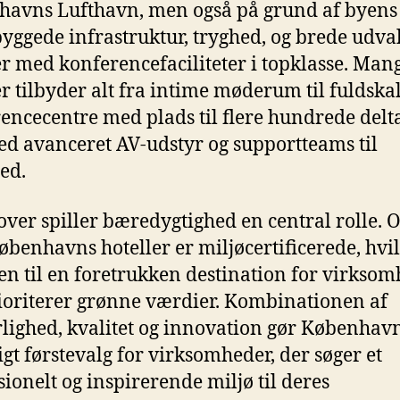
avns Lufthavn, men også på grund af byens
yggede infrastruktur, tryghed, og brede udval
er med konferencefaciliteter i topklasse. Man
er tilbyder alt fra intime møderum til fuldska
encecentre med plads til flere hundrede delt
ed avanceret AV-udstyr og supportteams til
ed.
ver spiller bæredygtighed en central rolle. 
øbenhavns hoteller er miljøcertificerede, hvi
en til en foretrukken destination for virksom
ioriterer grønne værdier. Kombinationen af
lighed, kvalitet og innovation gør København 
igt førstevalg for virksomheder, der søger et
sionelt og inspirerende miljø til deres