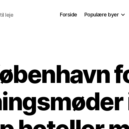
Forside
Populære byer
il leje
øbenhavn f
Kategorier
ningsmøder 
p hoteller 