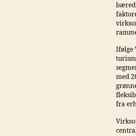
bæredy
faktor
virkso
rammer
Ifølge
turism
segmen
med 20
grønne
fleksi
fra er
Virkso
centra