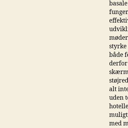
basale
funger
effekt
udvikl
møderu
styrke
både f
derfor
skærme
støjre
alt in
uden t
hotell
muligt
med mi