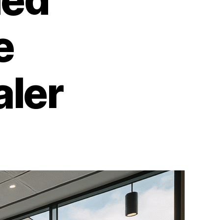
e
aler