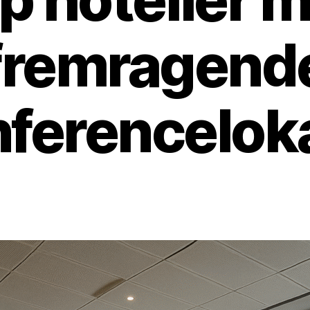
fremragend
ferencelok