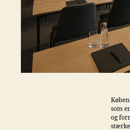
Københ
som en
og for
stærke