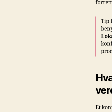
forret
Tip 
beny
Lok
konf
proc
Hva
ver
Et kon